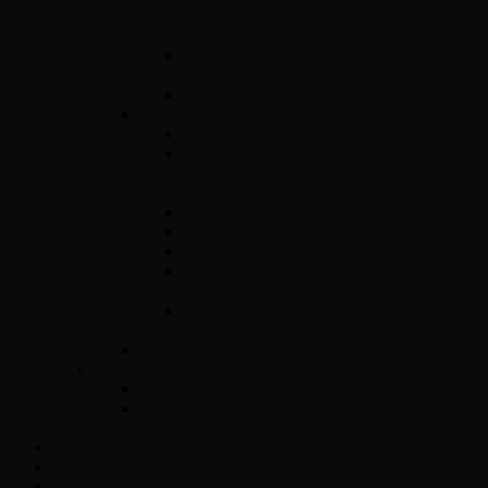
gyors diagnosztikával és tartós
megoldásokkal
ACdelco E78 – Motorvezérlő egység
javítás gyorsan és megbízhatóan
ACDelco E83 motorvezérlő egység javítás
Diesel
Opel Y17DT/DTL
Bosch VP 29/30/44 – Adagolók szakszerű
javítása precíz diagnosztikával és tartós
megoldásokkal
Opel Bosch EDC16C39
Opel Bosch EDC16C9
Opel Denso DECE01
Opel Magnetti Marelli Multijet vezérlő
javítás
Opel ACDelco E87 vezérlő javítás –
Precíz és megbízható megoldások
Opel Easytronic váltóvezérlő
Egyéb vezérlők
Légzsák
Immobiliser hibák és megoldások – Teljes
útmutató járművéhez
Opel Hibakód kereső
Csomagküldés
Amit tudni kell