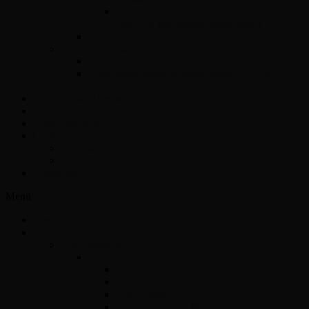
Opel ACDelco E87 vezérlő javítás –
Precíz és megbízható megoldások
Opel Easytronic váltóvezérlő
Egyéb vezérlők
Légzsák
Immobiliser hibák és megoldások – Teljes
útmutató járművéhez
Opel Hibakód kereső
Csomagküldés
Amit tudni kell
Cikkek
Szakmai cikkek
Tudástár
Kapcsolat
Menü
Kezdőlap
Szolgáltatások
Opel vezérlők
Benzin
Opel Delco
Opel Simtec70
Opel Simtec71
ACDelco E39 – Motorvezérlő javítás,