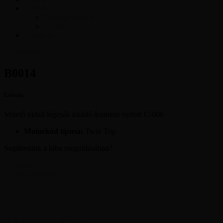
Cikkek
Szakmai cikkek
Tudástár
Kapcsolat
Ajánlatkérés
B0014
Leírás:
Vezető oldali légzsák kioldó áramkör nyitott C-006
Motorkód típusa:
Twin Top
Segíthetünk a hiba megoldásában?
Ajánlatkérés
Kapcsolatfelvétel
Vélemények
Kapcsolatfelvétel