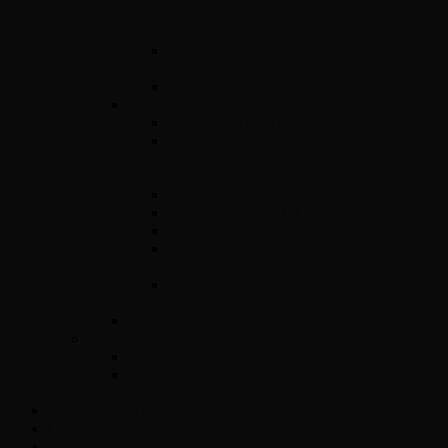
gyors diagnosztikával és tartós
megoldásokkal
ACdelco E78 – Motorvezérlő egység
javítás gyorsan és megbízhatóan
ACDelco E83 motorvezérlő egység javítás
Diesel
Opel Y17DT/DTL
Bosch VP 29/30/44 – Adagolók szakszerű
javítása precíz diagnosztikával és tartós
megoldásokkal
Opel Bosch EDC16C39
Opel Bosch EDC16C9
Opel Denso DECE01
Opel Magnetti Marelli Multijet vezérlő
javítás
Opel ACDelco E87 vezérlő javítás –
Precíz és megbízható megoldások
Opel Easytronic váltóvezérlő
Egyéb vezérlők
Légzsák
Immobiliser hibák és megoldások – Teljes
útmutató járművéhez
Opel Hibakód kereső
Csomagküldés
Amit tudni kell