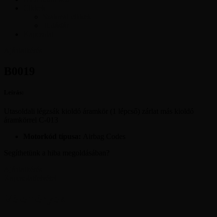
Cikkek
Szakmai cikkek
Tudástár
Kapcsolat
Ajánlatkérés
B0019
Leírás:
Utasoldali légzsák kioldó áramkör (1 lépcső) zárlat más kioldó
áramkörrel C-013
Motorkód típusa:
Airbag Codes
Segíthetünk a hiba megoldásában?
Ajánlatkérés
Kapcsolatfelvétel
Vélemények