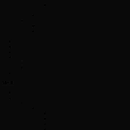
Opel ACDelco E87 vezérlő javítás –
Precíz és megbízható megoldások
Opel Easytronic váltóvezérlő
Egyéb vezérlők
Légzsák
Immobiliser hibák és megoldások – Teljes
útmutató járművéhez
Opel Hibakód kereső
Csomagküldés
Amit tudni kell
Cikkek
Szakmai cikkek
Tudástár
Kapcsolat
Menü
Kezdőlap
Szolgáltatások
Opel vezérlők
Benzin
Opel Delco
Opel Simtec70
Opel Simtec71
ACDelco E39 – Motorvezérlő javítás,