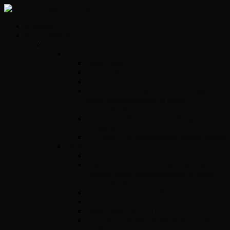
Kezdőlap
Szolgáltatások
Opel vezérlők
Benzin
Opel Delco
Opel Simtec70
Opel Simtec71
ACDelco E39 – Motorvezérlő javítás,
gyors diagnosztikával és tartós
megoldásokkal
ACdelco E78 – Motorvezérlő egység
javítás gyorsan és megbízhatóan
ACDelco E83 motorvezérlő egység javítás
Diesel
Opel Y17DT/DTL
Bosch VP 29/30/44 – Adagolók szakszerű
javítása precíz diagnosztikával és tartós
megoldásokkal
Opel Bosch EDC16C39
Opel Bosch EDC16C9
Opel Denso DECE01
Opel Magnetti Marelli Multijet vezérlő
javítás