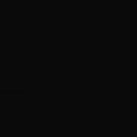
diagnosztikával és tartós megoldásokkal
 gyorsan és megbízhatóan
ítása precíz diagnosztikával és tartós megoldásokkal