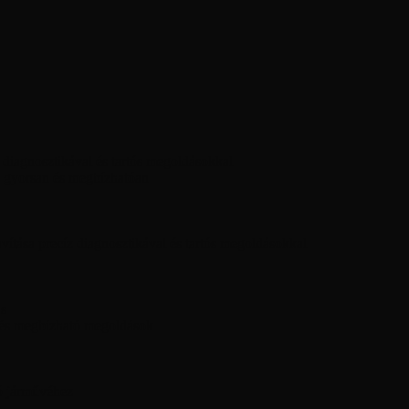
diagnosztikával és tartós megoldásokkal
 gyorsan és megbízhatóan
ítása precíz diagnosztikával és tartós megoldásokkal
ás
 és megbízható megoldások
ó járművéhez