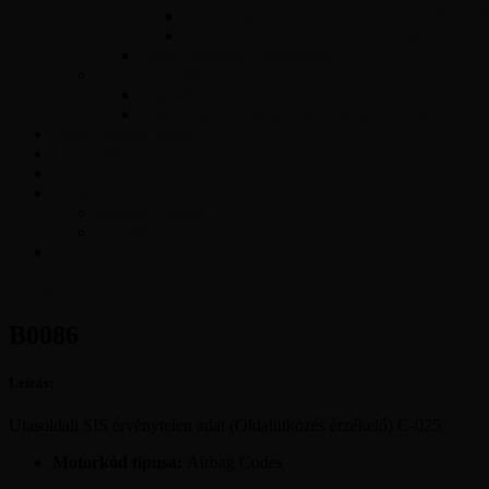
Opel Magnetti Marelli Multijet vezérlő javít
Opel ACDelco E87 vezérlő javítás – Precíz
Opel Easytronic váltóvezérlő
Egyéb vezérlők
Légzsák
Immobiliser hibák és megoldások – Teljes útmutat
Opel Hibakód kereső
Csomagküldés
Amit tudni kell
Cikkek
Szakmai cikkek
Tudástár
Kapcsolat
Ajánlatkérés
B0086
Leírás:
Utasoldali SIS érvénytelen adat (Oldalütközés érzékelő) C-025
Motorkód típusa:
Airbag Codes