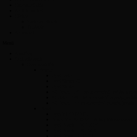
Csomagküldés
Amit tudni kell
Cikkek
Szakmai cikkek
Tudástár
Kapcsolat
Menü
Kezdőlap
Szolgáltatások
Opel vezérlők
Benzin
Opel Delco
Opel Simtec70
Opel Simtec71
ACDelco E39 – Motorvezérlő javítás, gyors 
ACdelco E78 – Motorvezérlő egység javítás
ACDelco E83 motorvezérlő egység javítás
Diesel
Opel Y17DT/DTL
Bosch VP 29/30/44 – Adagolók szakszerű jav
Opel Bosch EDC16C39
Opel Bosch EDC16C9
Opel Denso DECE01