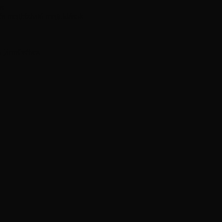
ás
 és megbízható megoldások
ó járművéhez