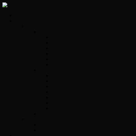
Kezdőlap
Szolgáltatások
Opel vezérlők
Benzin
Opel Delco
Opel Simtec70
Opel Simtec71
ACDelco E39 – Motorvezérlő javítás, gyors 
ACdelco E78 – Motorvezérlő egység javítás
ACDelco E83 motorvezérlő egység javítás
Diesel
Opel Y17DT/DTL
Bosch VP 29/30/44 – Adagolók szakszerű jav
Opel Bosch EDC16C39
Opel Bosch EDC16C9
Opel Denso DECE01
Opel Magnetti Marelli Multijet vezérlő javít
Opel ACDelco E87 vezérlő javítás – Precíz
Opel Easytronic váltóvezérlő
Egyéb vezérlők
Légzsák
Immobiliser hibák és megoldások – Teljes útmutat
Opel Hibakód kereső