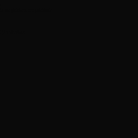
ás
 és megbízható megoldások
ó járművéhez