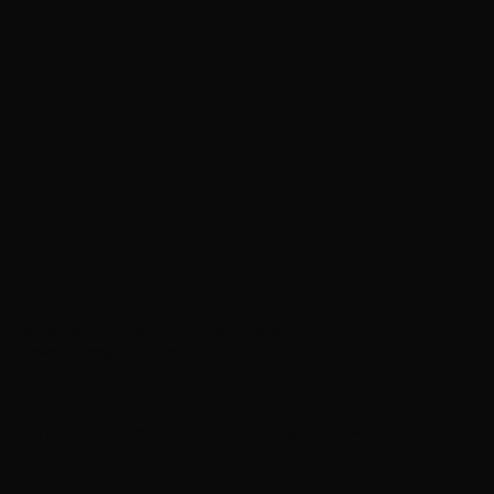
diagnosztikával és tartós megoldásokkal
 gyorsan és megbízhatóan
ítása precíz diagnosztikával és tartós megoldásokkal