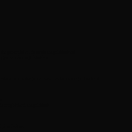
diagnosztikával és tartós megoldásokkal
 gyorsan és megbízhatóan
ítása precíz diagnosztikával és tartós megoldásokkal
ás
 és megbízható megoldások
ó járművéhez