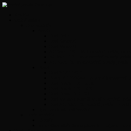
Kezdőlap
Szolgáltatások
Opel vezérlők
Benzin
Opel Delco
Opel Simtec70
Opel Simtec71
ACDelco E39 – Motorvezérlő javítás, gyors 
ACdelco E78 – Motorvezérlő egység javítás
ACDelco E83 motorvezérlő egység javítás
Diesel
Opel Y17DT/DTL
Bosch VP 29/30/44 – Adagolók szakszerű jav
Opel Bosch EDC16C39
Opel Bosch EDC16C9
Opel Denso DECE01
Opel Magnetti Marelli Multijet vezérlő javít
Opel ACDelco E87 vezérlő javítás – Precíz
Opel Easytronic váltóvezérlő
Egyéb vezérlők
Légzsák
Immobiliser hibák és megoldások – Teljes útmutat
Opel Hibakód kereső