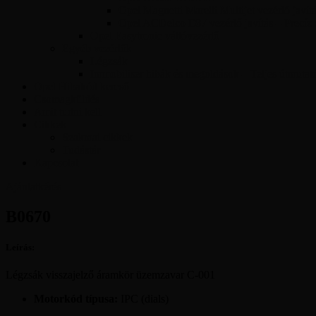
Opel Magnetti Marelli Multijet vezérlő javít
Opel ACDelco E87 vezérlő javítás – Precíz
Opel Easytronic váltóvezérlő
Egyéb vezérlők
Légzsák
Immobiliser hibák és megoldások – Teljes útmutat
Opel Hibakód kereső
Csomagküldés
Amit tudni kell
Cikkek
Szakmai cikkek
Tudástár
Kapcsolat
Ajánlatkérés
B0670
Leírás:
Légzsák visszajelző áramkör üzemzavar C-001
Motorkód típusa:
IPC (dials)