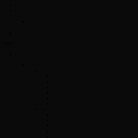
Csomagküldés
Amit tudni kell
Cikkek
Szakmai cikkek
Tudástár
Kapcsolat
Menü
Kezdőlap
Szolgáltatások
Opel vezérlők
Benzin
Opel Delco
Opel Simtec70
Opel Simtec71
ACDelco E39 – Motorvezérlő javítás, gyors 
ACdelco E78 – Motorvezérlő egység javítás
ACDelco E83 motorvezérlő egység javítás
Diesel
Opel Y17DT/DTL
Bosch VP 29/30/44 – Adagolók szakszerű jav
Opel Bosch EDC16C39
Opel Bosch EDC16C9
Opel Denso DECE01