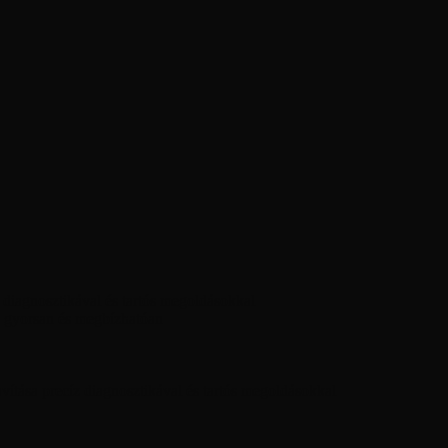
diagnosztikával és tartós megoldásokkal
 gyorsan és megbízhatóan
ítása precíz diagnosztikával és tartós megoldásokkal