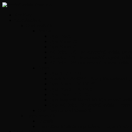
Kezdőlap
Szolgáltatások
Opel vezérlők
Benzin
Opel Delco
Opel Simtec70
Opel Simtec71
ACDelco E39 – Motorvezérlő javítás, gyors 
ACdelco E78 – Motorvezérlő egység javítás
ACDelco E83 motorvezérlő egység javítás
Diesel
Opel Y17DT/DTL
Bosch VP 29/30/44 – Adagolók szakszerű jav
Opel Bosch EDC16C39
Opel Bosch EDC16C9
Opel Denso DECE01
Opel Magnetti Marelli Multijet vezérlő javít
Opel ACDelco E87 vezérlő javítás – Precíz
Opel Easytronic váltóvezérlő
Egyéb vezérlők
Légzsák
Immobiliser hibák és megoldások – Teljes útmutat
Opel Hibakód kereső