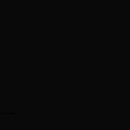
ás
 és megbízható megoldások
ó járművéhez
óró) C-006