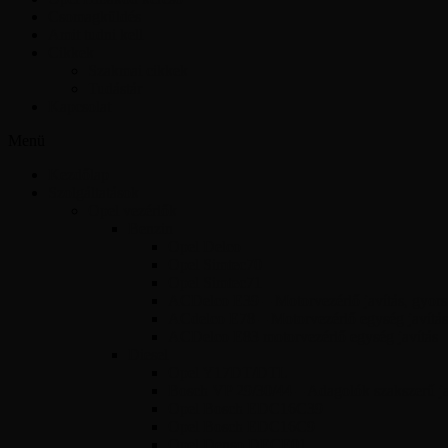
Csomagküldés
Amit tudni kell
Cikkek
Szakmai cikkek
Tudástár
Kapcsolat
Menü
Kezdőlap
Szolgáltatások
Opel vezérlők
Benzin
Opel Delco
Opel Simtec70
Opel Simtec71
ACDelco E39 – Motorvezérlő javítás, gyors 
ACdelco E78 – Motorvezérlő egység javítás
ACDelco E83 motorvezérlő egység javítás
Diesel
Opel Y17DT/DTL
Bosch VP 29/30/44 – Adagolók szakszerű jav
Opel Bosch EDC16C39
Opel Bosch EDC16C9
Opel Denso DECE01