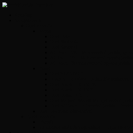
Kezdőlap
Szolgáltatások
Opel vezérlők
Benzin
Opel Delco
Opel Simtec70
Opel Simtec71
ACDelco E39 – Motorvezérlő javítás, gyors 
ACdelco E78 – Motorvezérlő egység javítás
ACDelco E83 motorvezérlő egység javítás
Diesel
Opel Y17DT/DTL
Bosch VP 29/30/44 – Adagolók szakszerű jav
Opel Bosch EDC16C39
Opel Bosch EDC16C9
Opel Denso DECE01
Opel Magnetti Marelli Multijet vezérlő javít
Opel ACDelco E87 vezérlő javítás – Precíz
Opel Easytronic váltóvezérlő
Egyéb vezérlők
Légzsák
Immobiliser hibák és megoldások – Teljes útmutat
Opel Hibakód kereső