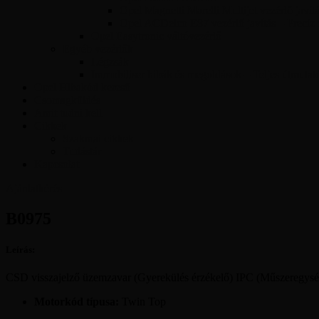
Opel Magnetti Marelli Multijet vezérlő javít
Opel ACDelco E87 vezérlő javítás – Precíz
Opel Easytronic váltóvezérlő
Egyéb vezérlők
Légzsák
Immobiliser hibák és megoldások – Teljes útmutat
Opel Hibakód kereső
Csomagküldés
Amit tudni kell
Cikkek
Szakmai cikkek
Tudástár
Kapcsolat
Ajánlatkérés
B0975
Leírás:
CSD visszajelző üzemzavar (Gyerekülés érzékelő) IPC (Műszeregys
Motorkód típusa:
Twin Top