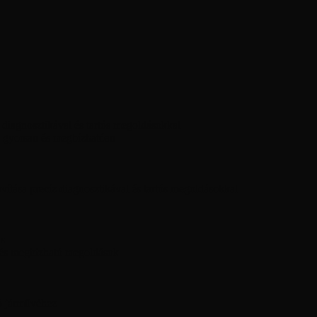
diagnosztikával és tartós megoldásokkal
 gyorsan és megbízhatóan
ítása precíz diagnosztikával és tartós megoldásokkal
ás
 és megbízható megoldások
ó járművéhez