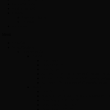
Csomagküldés
Amit tudni kell
Cikkek
Szakmai cikkek
Tudástár
Kapcsolat
Menü
Kezdőlap
Szolgáltatások
Opel vezérlők
Benzin
Opel Delco
Opel Simtec70
Opel Simtec71
ACDelco E39 – Motorvezérlő javítás, gyors 
ACdelco E78 – Motorvezérlő egység javítás
ACDelco E83 motorvezérlő egység javítás
Diesel
Opel Y17DT/DTL
Bosch VP 29/30/44 – Adagolók szakszerű jav
Opel Bosch EDC16C39
Opel Bosch EDC16C9
Opel Denso DECE01