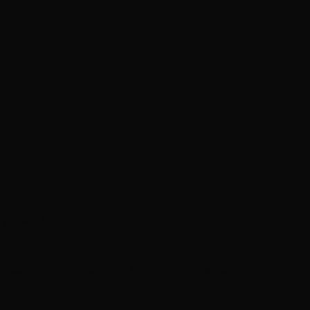
diagnosztikával és tartós megoldásokkal
 gyorsan és megbízhatóan
ítása precíz diagnosztikával és tartós megoldásokkal