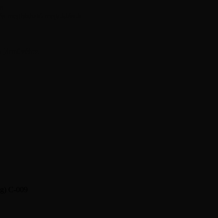
ás
 és megbízható megoldások
ó járművéhez
ég) C-009