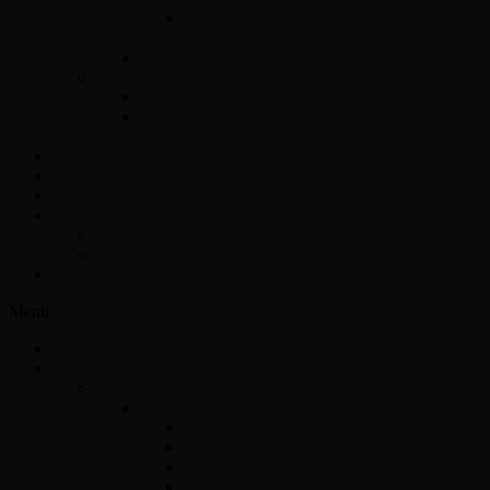
Opel ACDelco E87 vezérlő javítás –
Precíz és megbízható megoldások
Opel Easytronic váltóvezérlő
Egyéb vezérlők
Légzsák
Immobiliser hibák és megoldások – Teljes
útmutató járművéhez
Opel Hibakód kereső
Csomagküldés
Amit tudni kell
Cikkek
Szakmai cikkek
Tudástár
Kapcsolat
Menü
Kezdőlap
Szolgáltatások
Opel vezérlők
Benzin
Opel Delco
Opel Simtec70
Opel Simtec71
ACDelco E39 – Motorvezérlő javítás,