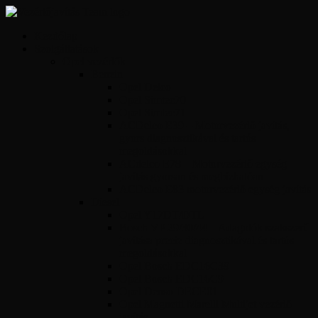
Kezdőlap
Szolgáltatások
Opel vezérlők
Benzin
Opel Delco
Opel Simtec70
Opel Simtec71
ACDelco E39 – Motorvezérlő javítás,
gyors diagnosztikával és tartós
megoldásokkal
ACdelco E78 – Motorvezérlő egység
javítás gyorsan és megbízhatóan
ACDelco E83 motorvezérlő egység javítás
Diesel
Opel Y17DT/DTL
Bosch VP 29/30/44 – Adagolók szakszerű
javítása precíz diagnosztikával és tartós
megoldásokkal
Opel Bosch EDC16C39
Opel Bosch EDC16C9
Opel Denso DECE01
Opel Magnetti Marelli Multijet vezérlő
javítás