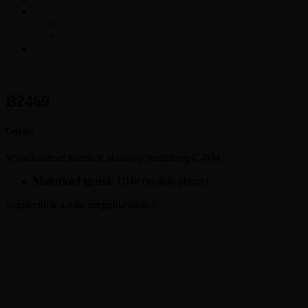
Cikkek
Szakmai cikkek
Tudástár
Kapcsolat
Ajánlatkérés
B2469
Leírás:
Vonalkimenet áramkör alacsony feszültség C-004
Motorkód típusa:
UHP (mobile phone)
Segíthetünk a hiba megoldásában?
Ajánlatkérés
Kapcsolatfelvétel
Vélemények
Kapcsolatfelvétel