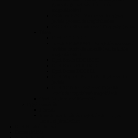
gyors diagnosztikával és tartós
megoldásokkal
ACdelco E78 – Motorvezérlő egység
javítás gyorsan és megbízhatóan
ACDelco E83 motorvezérlő egység javítás
Diesel
Opel Y17DT/DTL
Bosch VP 29/30/44 – Adagolók szakszerű
javítása precíz diagnosztikával és tartós
megoldásokkal
Opel Bosch EDC16C39
Opel Bosch EDC16C9
Opel Denso DECE01
Opel Magnetti Marelli Multijet vezérlő
javítás
Opel ACDelco E87 vezérlő javítás –
Precíz és megbízható megoldások
Opel Easytronic váltóvezérlő
Egyéb vezérlők
Légzsák
Immobiliser hibák és megoldások – Teljes
útmutató járművéhez
Opel Hibakód kereső
Csomagküldés
Amit tudni kell