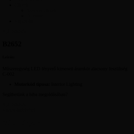
Cikkek
Szakmai cikkek
Tudástár
Kapcsolat
Ajánlatkérés
B2652
Leírás:
Műszeregység LED fényerő kimeneti áramkör alacsony feszültség
C-002
Motorkód típusa:
Interior Lighting
Segíthetünk a hiba megoldásában?
Ajánlatkérés
Kapcsolatfelvétel
Vélemények