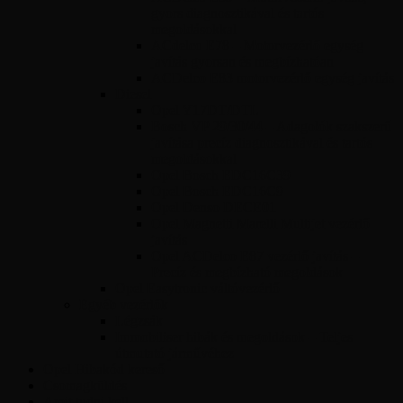
gyors diagnosztikával és tartós
megoldásokkal
ACdelco E78 – Motorvezérlő egység
javítás gyorsan és megbízhatóan
ACDelco E83 motorvezérlő egység javítás
Diesel
Opel Y17DT/DTL
Bosch VP 29/30/44 – Adagolók szakszerű
javítása precíz diagnosztikával és tartós
megoldásokkal
Opel Bosch EDC16C39
Opel Bosch EDC16C9
Opel Denso DECE01
Opel Magnetti Marelli Multijet vezérlő
javítás
Opel ACDelco E87 vezérlő javítás –
Precíz és megbízható megoldások
Opel Easytronic váltóvezérlő
Egyéb vezérlők
Légzsák
Immobiliser hibák és megoldások – Teljes
útmutató járművéhez
Opel Hibakód kereső
Csomagküldés
Amit tudni kell