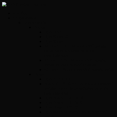
Kezdőlap
Szolgáltatások
Opel vezérlők
Benzin
Opel Delco
Opel Simtec70
Opel Simtec71
ACDelco E39 – Motorvezérlő javítás,
gyors diagnosztikával és tartós
megoldásokkal
ACdelco E78 – Motorvezérlő egység
javítás gyorsan és megbízhatóan
ACDelco E83 motorvezérlő egység javítás
Diesel
Opel Y17DT/DTL
Bosch VP 29/30/44 – Adagolók szakszerű
javítása precíz diagnosztikával és tartós
megoldásokkal
Opel Bosch EDC16C39
Opel Bosch EDC16C9
Opel Denso DECE01
Opel Magnetti Marelli Multijet vezérlő
javítás