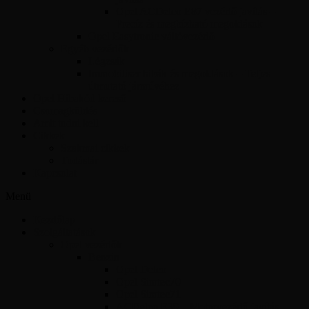
Opel ACDelco E87 vezérlő javítás –
Precíz és megbízható megoldások
Opel Easytronic váltóvezérlő
Egyéb vezérlők
Légzsák
Immobiliser hibák és megoldások – Teljes
útmutató járművéhez
Opel Hibakód kereső
Csomagküldés
Amit tudni kell
Cikkek
Szakmai cikkek
Tudástár
Kapcsolat
Menü
Kezdőlap
Szolgáltatások
Opel vezérlők
Benzin
Opel Delco
Opel Simtec70
Opel Simtec71
ACDelco E39 – Motorvezérlő javítás,