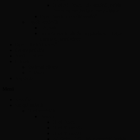
Opel ACDelco E87 vezérlő javítás –
Precíz és megbízható megoldások
Opel Easytronic váltóvezérlő
Egyéb vezérlők
Légzsák
Immobiliser hibák és megoldások – Teljes
útmutató járművéhez
Opel Hibakód kereső
Csomagküldés
Amit tudni kell
Cikkek
Szakmai cikkek
Tudástár
Kapcsolat
Menü
Kezdőlap
Szolgáltatások
Opel vezérlők
Benzin
Opel Delco
Opel Simtec70
Opel Simtec71
ACDelco E39 – Motorvezérlő javítás,