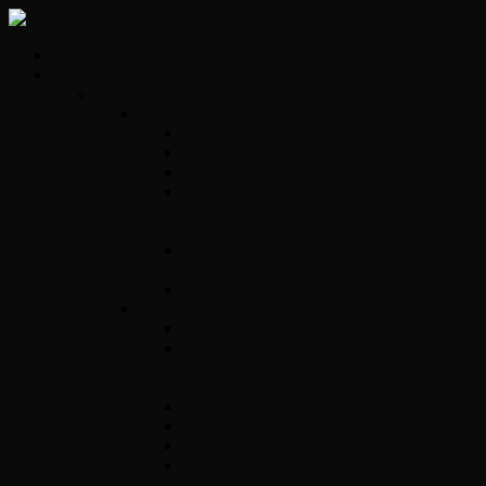
Kezdőlap
Szolgáltatások
Opel vezérlők
Benzin
Opel Delco
Opel Simtec70
Opel Simtec71
ACDelco E39 – Motorvezérlő javítás,
gyors diagnosztikával és tartós
megoldásokkal
ACdelco E78 – Motorvezérlő egység
javítás gyorsan és megbízhatóan
ACDelco E83 motorvezérlő egység javítás
Diesel
Opel Y17DT/DTL
Bosch VP 29/30/44 – Adagolók szakszerű
javítása precíz diagnosztikával és tartós
megoldásokkal
Opel Bosch EDC16C39
Opel Bosch EDC16C9
Opel Denso DECE01
Opel Magnetti Marelli Multijet vezérlő
javítás