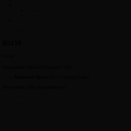
Cikkek
Szakmai cikkek
Tudástár
Kapcsolat
Ajánlatkérés
B3150
Leírás:
Központizár kapcsoló beragadt C-007
Motorkód típusa:
Door Locking Codes
Segíthetünk a hiba megoldásában?
Ajánlatkérés
Kapcsolatfelvétel
Vélemények
Kapcsolatfelvétel