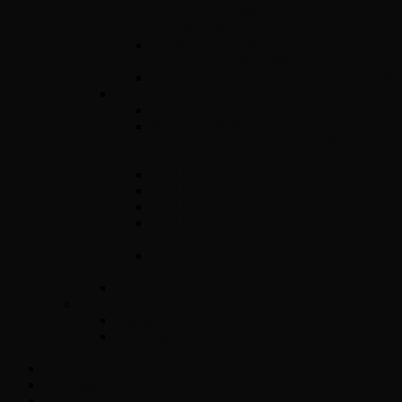
gyors diagnosztikával és tartós
megoldásokkal
ACdelco E78 – Motorvezérlő egység
javítás gyorsan és megbízhatóan
ACDelco E83 motorvezérlő egység javítás
Diesel
Opel Y17DT/DTL
Bosch VP 29/30/44 – Adagolók szakszerű
javítása precíz diagnosztikával és tartós
megoldásokkal
Opel Bosch EDC16C39
Opel Bosch EDC16C9
Opel Denso DECE01
Opel Magnetti Marelli Multijet vezérlő
javítás
Opel ACDelco E87 vezérlő javítás –
Precíz és megbízható megoldások
Opel Easytronic váltóvezérlő
Egyéb vezérlők
Légzsák
Immobiliser hibák és megoldások – Teljes
útmutató járművéhez
Opel Hibakód kereső
Csomagküldés
Amit tudni kell