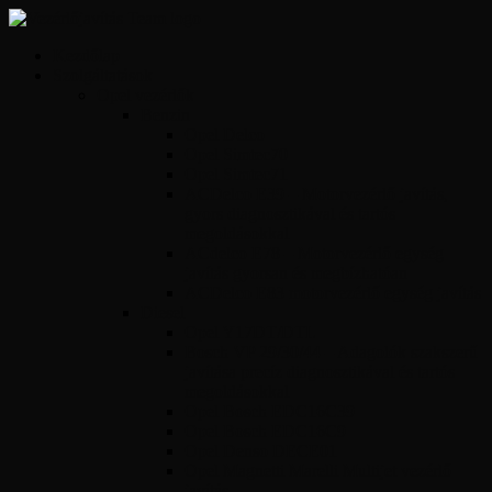
Kezdőlap
Szolgáltatások
Opel vezérlők
Benzin
Opel Delco
Opel Simtec70
Opel Simtec71
ACDelco E39 – Motorvezérlő javítás,
gyors diagnosztikával és tartós
megoldásokkal
ACdelco E78 – Motorvezérlő egység
javítás gyorsan és megbízhatóan
ACDelco E83 motorvezérlő egység javítás
Diesel
Opel Y17DT/DTL
Bosch VP 29/30/44 – Adagolók szakszerű
javítása precíz diagnosztikával és tartós
megoldásokkal
Opel Bosch EDC16C39
Opel Bosch EDC16C9
Opel Denso DECE01
Opel Magnetti Marelli Multijet vezérlő
javítás