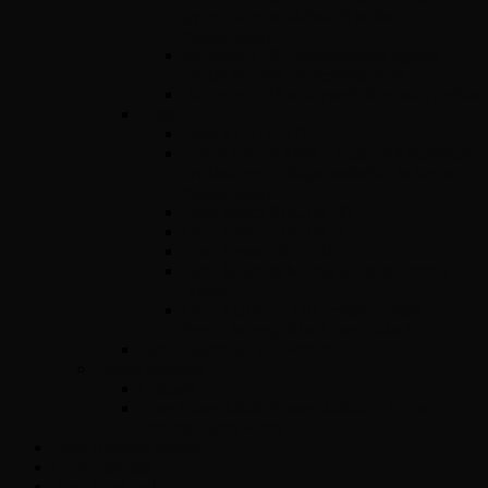
gyors diagnosztikával és tartós
megoldásokkal
ACdelco E78 – Motorvezérlő egység
javítás gyorsan és megbízhatóan
ACDelco E83 motorvezérlő egység javítás
Diesel
Opel Y17DT/DTL
Bosch VP 29/30/44 – Adagolók szakszerű
javítása precíz diagnosztikával és tartós
megoldásokkal
Opel Bosch EDC16C39
Opel Bosch EDC16C9
Opel Denso DECE01
Opel Magnetti Marelli Multijet vezérlő
javítás
Opel ACDelco E87 vezérlő javítás –
Precíz és megbízható megoldások
Opel Easytronic váltóvezérlő
Egyéb vezérlők
Légzsák
Immobiliser hibák és megoldások – Teljes
útmutató járművéhez
Opel Hibakód kereső
Csomagküldés
Amit tudni kell