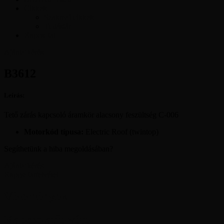
Cikkek
Szakmai cikkek
Tudástár
Kapcsolat
Ajánlatkérés
B3612
Leírás:
Tető zárás kapcsoló áramkör alacsony feszültség C-006
Motorkód típusa:
Electric Roof (twintop)
Segíthetünk a hiba megoldásában?
Ajánlatkérés
Kapcsolatfelvétel
Vélemények
Kapcsolatfelvétel