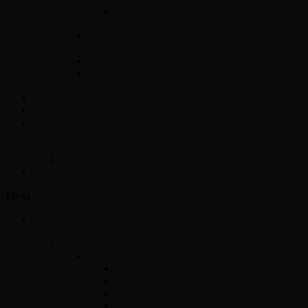
Opel ACDelco E87 vezérlő javítás –
Precíz és megbízható megoldások
Opel Easytronic váltóvezérlő
Egyéb vezérlők
Légzsák
Immobiliser hibák és megoldások – Teljes
útmutató járművéhez
Opel Hibakód kereső
Csomagküldés
Amit tudni kell
Cikkek
Szakmai cikkek
Tudástár
Kapcsolat
Menü
Kezdőlap
Szolgáltatások
Opel vezérlők
Benzin
Opel Delco
Opel Simtec70
Opel Simtec71
ACDelco E39 – Motorvezérlő javítás,