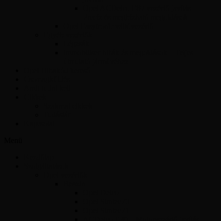
Opel ACDelco E87 vezérlő javítás –
Precíz és megbízható megoldások
Opel Easytronic váltóvezérlő
Egyéb vezérlők
Légzsák
Immobiliser hibák és megoldások – Teljes
útmutató járművéhez
Opel Hibakód kereső
Csomagküldés
Amit tudni kell
Cikkek
Szakmai cikkek
Tudástár
Kapcsolat
Menü
Kezdőlap
Szolgáltatások
Opel vezérlők
Benzin
Opel Delco
Opel Simtec70
Opel Simtec71
ACDelco E39 – Motorvezérlő javítás,