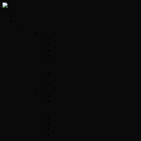
Kezdőlap
Szolgáltatások
Opel vezérlők
Benzin
Opel Delco
Opel Simtec70
Opel Simtec71
ACDelco E39 – Motorvezérlő javítás,
gyors diagnosztikával és tartós
megoldásokkal
ACdelco E78 – Motorvezérlő egység
javítás gyorsan és megbízhatóan
ACDelco E83 motorvezérlő egység javítás
Diesel
Opel Y17DT/DTL
Bosch VP 29/30/44 – Adagolók szakszerű
javítása precíz diagnosztikával és tartós
megoldásokkal
Opel Bosch EDC16C39
Opel Bosch EDC16C9
Opel Denso DECE01
Opel Magnetti Marelli Multijet vezérlő
javítás