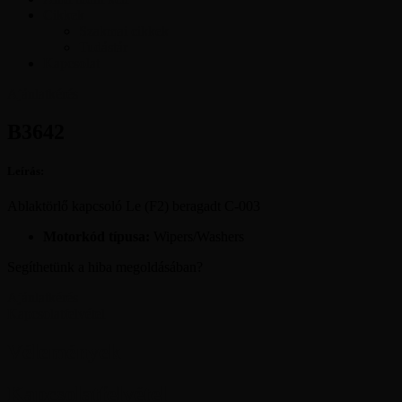
Cikkek
Szakmai cikkek
Tudástár
Kapcsolat
Ajánlatkérés
B3642
Leírás:
Ablaktörlő kapcsoló Le (F2) beragadt C-003
Motorkód típusa:
Wipers/Washers
Segíthetünk a hiba megoldásában?
Ajánlatkérés
Kapcsolatfelvétel
Vélemények
Kapcsolatfelvétel