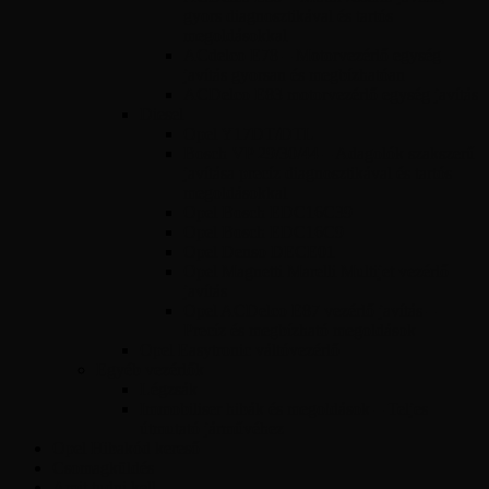
gyors diagnosztikával és tartós
megoldásokkal
ACdelco E78 – Motorvezérlő egység
javítás gyorsan és megbízhatóan
ACDelco E83 motorvezérlő egység javítás
Diesel
Opel Y17DT/DTL
Bosch VP 29/30/44 – Adagolók szakszerű
javítása precíz diagnosztikával és tartós
megoldásokkal
Opel Bosch EDC16C39
Opel Bosch EDC16C9
Opel Denso DECE01
Opel Magnetti Marelli Multijet vezérlő
javítás
Opel ACDelco E87 vezérlő javítás –
Precíz és megbízható megoldások
Opel Easytronic váltóvezérlő
Egyéb vezérlők
Légzsák
Immobiliser hibák és megoldások – Teljes
útmutató járművéhez
Opel Hibakód kereső
Csomagküldés
Amit tudni kell