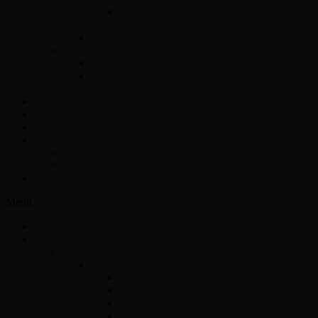
Opel ACDelco E87 vezérlő javítás –
Precíz és megbízható megoldások
Opel Easytronic váltóvezérlő
Egyéb vezérlők
Légzsák
Immobiliser hibák és megoldások – Teljes
útmutató járművéhez
Opel Hibakód kereső
Csomagküldés
Amit tudni kell
Cikkek
Szakmai cikkek
Tudástár
Kapcsolat
Menü
Kezdőlap
Szolgáltatások
Opel vezérlők
Benzin
Opel Delco
Opel Simtec70
Opel Simtec71
ACDelco E39 – Motorvezérlő javítás,