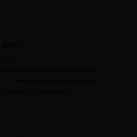
Cikkek
Szakmai cikkek
Tudástár
Kapcsolat
Ajánlatkérés
B3674
Leírás:
Mágnesszelep 1 áramkör magas feszültség C-030
Motorkód típusa:
Electric Roof (twintop)
Segíthetünk a hiba megoldásában?
Ajánlatkérés
Kapcsolatfelvétel
Vélemények
Kapcsolatfelvétel