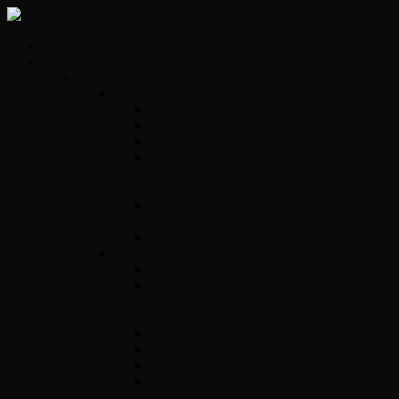
Kezdőlap
Szolgáltatások
Opel vezérlők
Benzin
Opel Delco
Opel Simtec70
Opel Simtec71
ACDelco E39 – Motorvezérlő javítás,
gyors diagnosztikával és tartós
megoldásokkal
ACdelco E78 – Motorvezérlő egység
javítás gyorsan és megbízhatóan
ACDelco E83 motorvezérlő egység javítás
Diesel
Opel Y17DT/DTL
Bosch VP 29/30/44 – Adagolók szakszerű
javítása precíz diagnosztikával és tartós
megoldásokkal
Opel Bosch EDC16C39
Opel Bosch EDC16C9
Opel Denso DECE01
Opel Magnetti Marelli Multijet vezérlő
javítás