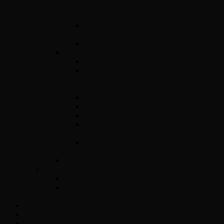
gyors diagnosztikával és tartós
megoldásokkal
ACdelco E78 – Motorvezérlő egység
javítás gyorsan és megbízhatóan
ACDelco E83 motorvezérlő egység javítás
Diesel
Opel Y17DT/DTL
Bosch VP 29/30/44 – Adagolók szakszerű
javítása precíz diagnosztikával és tartós
megoldásokkal
Opel Bosch EDC16C39
Opel Bosch EDC16C9
Opel Denso DECE01
Opel Magnetti Marelli Multijet vezérlő
javítás
Opel ACDelco E87 vezérlő javítás –
Precíz és megbízható megoldások
Opel Easytronic váltóvezérlő
Egyéb vezérlők
Légzsák
Immobiliser hibák és megoldások – Teljes
útmutató járművéhez
Opel Hibakód kereső
Csomagküldés
Amit tudni kell