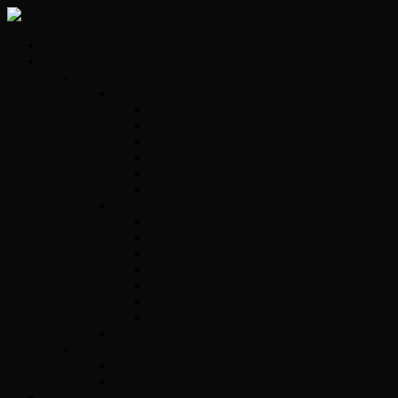
Kezdőlap
Szolgáltatások
Opel vezérlők
Benzin
Opel Delco
Opel Simtec70
Opel Simtec71
ACDelco E39 – Motorvezérlő javítás, gyors 
ACdelco E78 – Motorvezérlő egység javítás
ACDelco E83 motorvezérlő egység javítás
Diesel
Opel Y17DT/DTL
Bosch VP 29/30/44 – Adagolók szakszerű jav
Opel Bosch EDC16C39
Opel Bosch EDC16C9
Opel Denso DECE01
Opel Magnetti Marelli Multijet vezérlő javít
Opel ACDelco E87 vezérlő javítás – Precíz
Opel Easytronic váltóvezérlő
Egyéb vezérlők
Légzsák
Immobiliser hibák és megoldások – Teljes útmutat
Opel Hibakód kereső