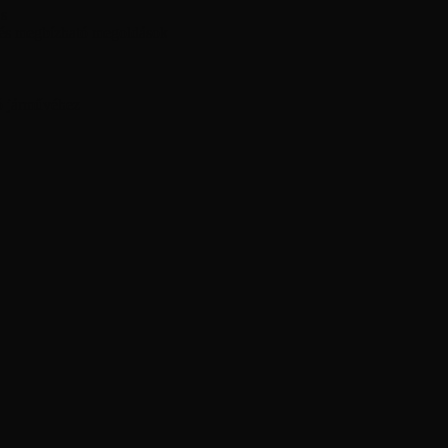
ás
 és megbízható megoldások
ó járművéhez