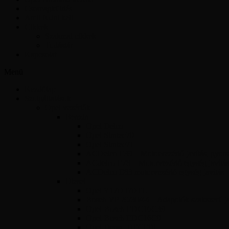
Csomagküldés
Amit tudni kell
Cikkek
Szakmai cikkek
Tudástár
Kapcsolat
Menü
Kezdőlap
Szolgáltatások
Opel vezérlők
Benzin
Opel Delco
Opel Simtec70
Opel Simtec71
ACDelco E39 – Motorvezérlő javítás, gyors 
ACdelco E78 – Motorvezérlő egység javítás
ACDelco E83 motorvezérlő egység javítás
Diesel
Opel Y17DT/DTL
Bosch VP 29/30/44 – Adagolók szakszerű jav
Opel Bosch EDC16C39
Opel Bosch EDC16C9
Opel Denso DECE01