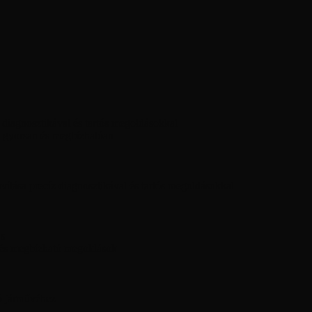
diagnosztikával és tartós megoldásokkal
 gyorsan és megbízhatóan
ítása precíz diagnosztikával és tartós megoldásokkal
ás
 és megbízható megoldások
ó járművéhez