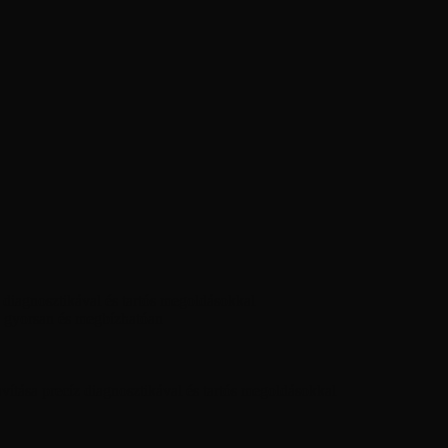
diagnosztikával és tartós megoldásokkal
 gyorsan és megbízhatóan
ítása precíz diagnosztikával és tartós megoldásokkal