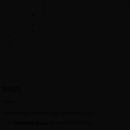
Opel Magnetti Marelli Multijet vezérlő javít
Opel ACDelco E87 vezérlő javítás – Precíz
Opel Easytronic váltóvezérlő
Egyéb vezérlők
Légzsák
Immobiliser hibák és megoldások – Teljes útmutat
Opel Hibakód kereső
Csomagküldés
Amit tudni kell
Cikkek
Szakmai cikkek
Tudástár
Kapcsolat
Ajánlatkérés
B3675
Leírás:
Mágnesszelep 2 áramkör magas feszültség C-031
Motorkód típusa:
Electric Roof (twintop)