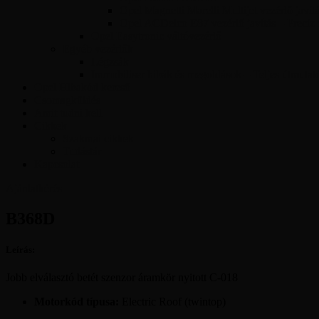
Opel Magnetti Marelli Multijet vezérlő javít
Opel ACDelco E87 vezérlő javítás – Precíz
Opel Easytronic váltóvezérlő
Egyéb vezérlők
Légzsák
Immobiliser hibák és megoldások – Teljes útmutat
Opel Hibakód kereső
Csomagküldés
Amit tudni kell
Cikkek
Szakmai cikkek
Tudástár
Kapcsolat
Ajánlatkérés
B368D
Leírás:
Jobb elválasztó betét szenzor áramkör nyitott C-018
Motorkód típusa:
Electric Roof (twintop)