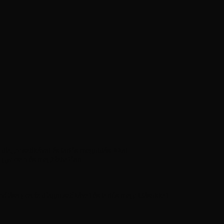
diagnosztikával és tartós megoldásokkal
 gyorsan és megbízhatóan
ítása precíz diagnosztikával és tartós megoldásokkal