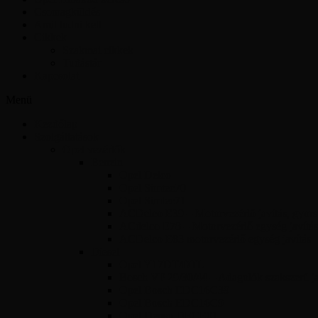
Csomagküldés
Amit tudni kell
Cikkek
Szakmai cikkek
Tudástár
Kapcsolat
Menü
Kezdőlap
Szolgáltatások
Opel vezérlők
Benzin
Opel Delco
Opel Simtec70
Opel Simtec71
ACDelco E39 – Motorvezérlő javítás, gyors 
ACdelco E78 – Motorvezérlő egység javítás
ACDelco E83 motorvezérlő egység javítás
Diesel
Opel Y17DT/DTL
Bosch VP 29/30/44 – Adagolók szakszerű jav
Opel Bosch EDC16C39
Opel Bosch EDC16C9
Opel Denso DECE01