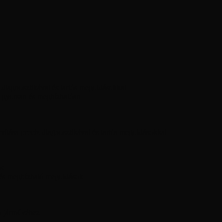
diagnosztikával és tartós megoldásokkal
 gyorsan és megbízhatóan
ítása precíz diagnosztikával és tartós megoldásokkal
ás
 és megbízható megoldások
ó járművéhez