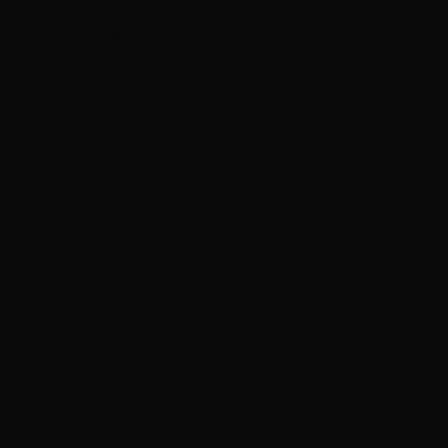
ás
 és megbízható megoldások
ó járművéhez