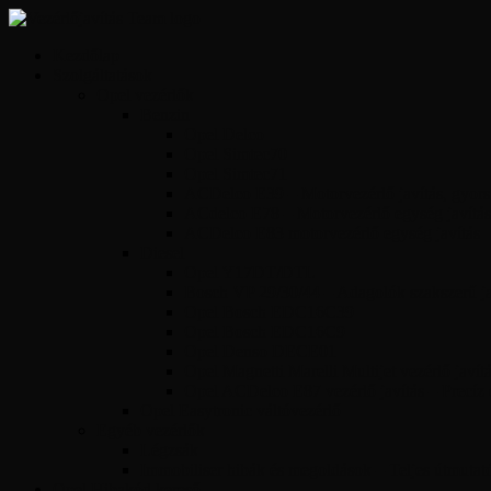
Kezdőlap
Szolgáltatások
Opel vezérlők
Benzin
Opel Delco
Opel Simtec70
Opel Simtec71
ACDelco E39 – Motorvezérlő javítás, gyors 
ACdelco E78 – Motorvezérlő egység javítás
ACDelco E83 motorvezérlő egység javítás
Diesel
Opel Y17DT/DTL
Bosch VP 29/30/44 – Adagolók szakszerű jav
Opel Bosch EDC16C39
Opel Bosch EDC16C9
Opel Denso DECE01
Opel Magnetti Marelli Multijet vezérlő javít
Opel ACDelco E87 vezérlő javítás – Precíz
Opel Easytronic váltóvezérlő
Egyéb vezérlők
Légzsák
Immobiliser hibák és megoldások – Teljes útmutat
Opel Hibakód kereső