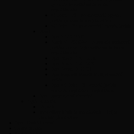
gyors diagnosztikával és tartós
megoldásokkal
ACdelco E78 – Motorvezérlő egység
javítás gyorsan és megbízhatóan
ACDelco E83 motorvezérlő egység javítás
Diesel
Opel Y17DT/DTL
Bosch VP 29/30/44 – Adagolók szakszerű
javítása precíz diagnosztikával és tartós
megoldásokkal
Opel Bosch EDC16C39
Opel Bosch EDC16C9
Opel Denso DECE01
Opel Magnetti Marelli Multijet vezérlő
javítás
Opel ACDelco E87 vezérlő javítás –
Precíz és megbízható megoldások
Opel Easytronic váltóvezérlő
Egyéb vezérlők
Légzsák
Immobiliser hibák és megoldások – Teljes
útmutató járművéhez
Opel Hibakód kereső
Csomagküldés
Amit tudni kell