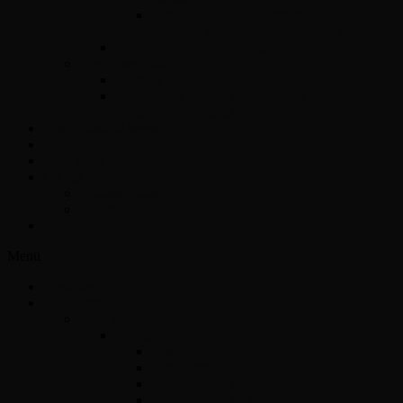
Opel ACDelco E87 vezérlő javítás –
Precíz és megbízható megoldások
Opel Easytronic váltóvezérlő
Egyéb vezérlők
Légzsák
Immobiliser hibák és megoldások – Teljes
útmutató járművéhez
Opel Hibakód kereső
Csomagküldés
Amit tudni kell
Cikkek
Szakmai cikkek
Tudástár
Kapcsolat
Menü
Kezdőlap
Szolgáltatások
Opel vezérlők
Benzin
Opel Delco
Opel Simtec70
Opel Simtec71
ACDelco E39 – Motorvezérlő javítás,