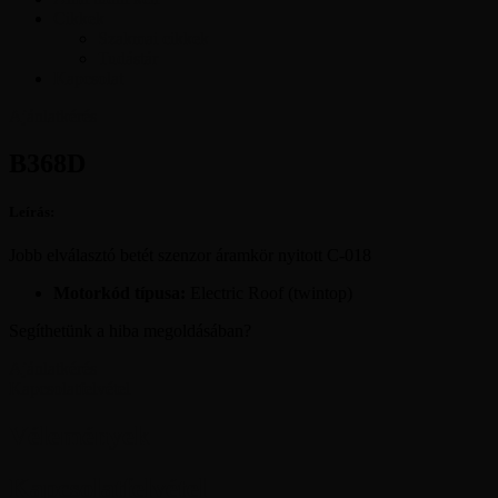
Cikkek
Szakmai cikkek
Tudástár
Kapcsolat
Ajánlatkérés
B368D
Leírás:
Jobb elválasztó betét szenzor áramkör nyitott C-018
Motorkód típusa:
Electric Roof (twintop)
Segíthetünk a hiba megoldásában?
Ajánlatkérés
Kapcsolatfelvétel
Vélemények
Kapcsolatfelvétel