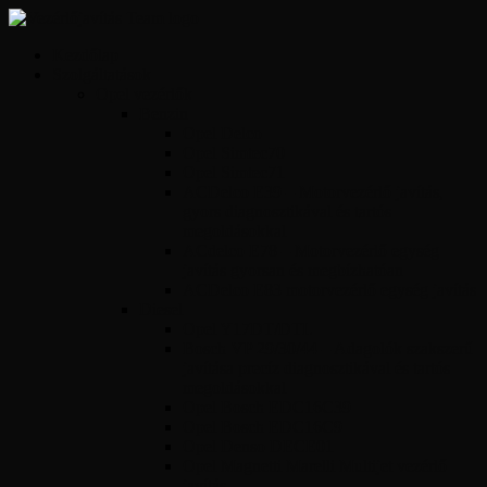
Kezdőlap
Szolgáltatások
Opel vezérlők
Benzin
Opel Delco
Opel Simtec70
Opel Simtec71
ACDelco E39 – Motorvezérlő javítás,
gyors diagnosztikával és tartós
megoldásokkal
ACdelco E78 – Motorvezérlő egység
javítás gyorsan és megbízhatóan
ACDelco E83 motorvezérlő egység javítás
Diesel
Opel Y17DT/DTL
Bosch VP 29/30/44 – Adagolók szakszerű
javítása precíz diagnosztikával és tartós
megoldásokkal
Opel Bosch EDC16C39
Opel Bosch EDC16C9
Opel Denso DECE01
Opel Magnetti Marelli Multijet vezérlő
javítás