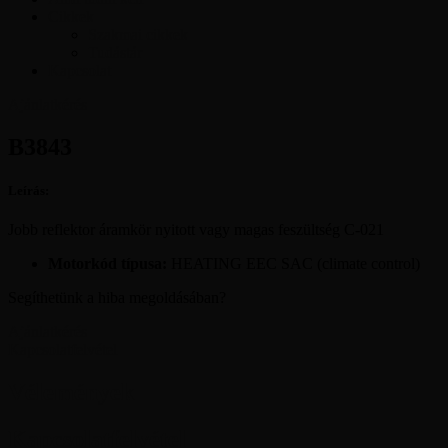
Cikkek
Szakmai cikkek
Tudástár
Kapcsolat
Ajánlatkérés
B3843
Leírás:
Jobb reflektor áramkör nyitott vagy magas feszültség C-021
Motorkód típusa:
HEATING EEC SAC (climate control)
Segíthetünk a hiba megoldásában?
Ajánlatkérés
Kapcsolatfelvétel
Vélemények
Kapcsolatfelvétel