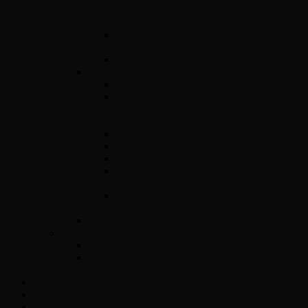
gyors diagnosztikával és tartós
megoldásokkal
ACdelco E78 – Motorvezérlő egység
javítás gyorsan és megbízhatóan
ACDelco E83 motorvezérlő egység javítás
Diesel
Opel Y17DT/DTL
Bosch VP 29/30/44 – Adagolók szakszerű
javítása precíz diagnosztikával és tartós
megoldásokkal
Opel Bosch EDC16C39
Opel Bosch EDC16C9
Opel Denso DECE01
Opel Magnetti Marelli Multijet vezérlő
javítás
Opel ACDelco E87 vezérlő javítás –
Precíz és megbízható megoldások
Opel Easytronic váltóvezérlő
Egyéb vezérlők
Légzsák
Immobiliser hibák és megoldások – Teljes
útmutató járművéhez
Opel Hibakód kereső
Csomagküldés
Amit tudni kell