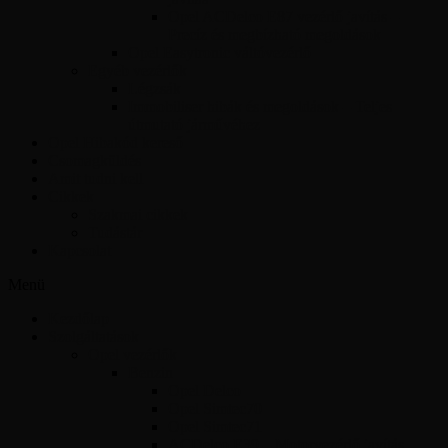
Opel ACDelco E87 vezérlő javítás –
Precíz és megbízható megoldások
Opel Easytronic váltóvezérlő
Egyéb vezérlők
Légzsák
Immobiliser hibák és megoldások – Teljes
útmutató járművéhez
Opel Hibakód kereső
Csomagküldés
Amit tudni kell
Cikkek
Szakmai cikkek
Tudástár
Kapcsolat
Menü
Kezdőlap
Szolgáltatások
Opel vezérlők
Benzin
Opel Delco
Opel Simtec70
Opel Simtec71
ACDelco E39 – Motorvezérlő javítás,