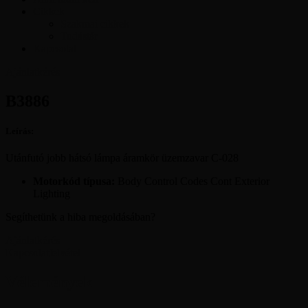
Cikkek
Szakmai cikkek
Tudástár
Kapcsolat
Ajánlatkérés
B3886
Leírás:
Utánfutó jobb hátsó lámpa áramkör üzemzavar C-028
Motorkód típusa:
Body Control Codes Cont Exterior
Lighting
Segíthetünk a hiba megoldásában?
Ajánlatkérés
Kapcsolatfelvétel
Vélemények