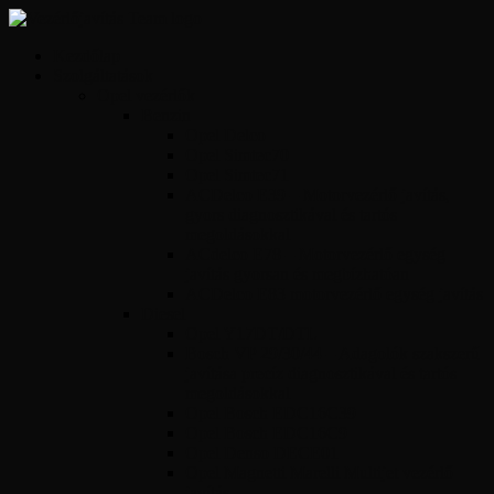
Kezdőlap
Szolgáltatások
Opel vezérlők
Benzin
Opel Delco
Opel Simtec70
Opel Simtec71
ACDelco E39 – Motorvezérlő javítás,
gyors diagnosztikával és tartós
megoldásokkal
ACdelco E78 – Motorvezérlő egység
javítás gyorsan és megbízhatóan
ACDelco E83 motorvezérlő egység javítás
Diesel
Opel Y17DT/DTL
Bosch VP 29/30/44 – Adagolók szakszerű
javítása precíz diagnosztikával és tartós
megoldásokkal
Opel Bosch EDC16C39
Opel Bosch EDC16C9
Opel Denso DECE01
Opel Magnetti Marelli Multijet vezérlő
javítás