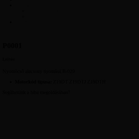
Cikkek
Szakmai cikkek
Tudástár
Kapcsolat
Ajánlatkérés
P0001
Leírás:
Nyomócső alacsony nyomású B-029
Motorkód típusa:
Z19DT Z19DTJ Z19DTH
Segíthetünk a hiba megoldásában?
Ajánlatkérés
Kapcsolatfelvétel
Vélemények
Kapcsolatfelvétel