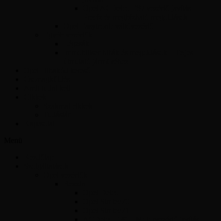
Opel ACDelco E87 vezérlő javítás –
Precíz és megbízható megoldások
Opel Easytronic váltóvezérlő
Egyéb vezérlők
Légzsák
Immobiliser hibák és megoldások – Teljes
útmutató járművéhez
Opel Hibakód kereső
Csomagküldés
Amit tudni kell
Cikkek
Szakmai cikkek
Tudástár
Kapcsolat
Menü
Kezdőlap
Szolgáltatások
Opel vezérlők
Benzin
Opel Delco
Opel Simtec70
Opel Simtec71
ACDelco E39 – Motorvezérlő javítás,