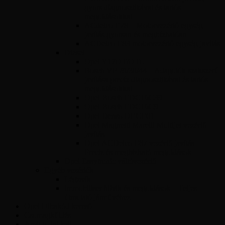
gyors diagnosztikával és tartós
megoldásokkal
ACdelco E78 – Motorvezérlő egység
javítás gyorsan és megbízhatóan
ACDelco E83 motorvezérlő egység javítás
Diesel
Opel Y17DT/DTL
Bosch VP 29/30/44 – Adagolók szakszerű
javítása precíz diagnosztikával és tartós
megoldásokkal
Opel Bosch EDC16C39
Opel Bosch EDC16C9
Opel Denso DECE01
Opel Magnetti Marelli Multijet vezérlő
javítás
Opel ACDelco E87 vezérlő javítás –
Precíz és megbízható megoldások
Opel Easytronic váltóvezérlő
Egyéb vezérlők
Légzsák
Immobiliser hibák és megoldások – Teljes
útmutató járművéhez
Opel Hibakód kereső
Csomagküldés
Amit tudni kell