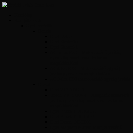
Kezdőlap
Szolgáltatások
Opel vezérlők
Benzin
Opel Delco
Opel Simtec70
Opel Simtec71
ACDelco E39 – Motorvezérlő javítás,
gyors diagnosztikával és tartós
megoldásokkal
ACdelco E78 – Motorvezérlő egység
javítás gyorsan és megbízhatóan
ACDelco E83 motorvezérlő egység javítás
Diesel
Opel Y17DT/DTL
Bosch VP 29/30/44 – Adagolók szakszerű
javítása precíz diagnosztikával és tartós
megoldásokkal
Opel Bosch EDC16C39
Opel Bosch EDC16C9
Opel Denso DECE01
Opel Magnetti Marelli Multijet vezérlő
javítás