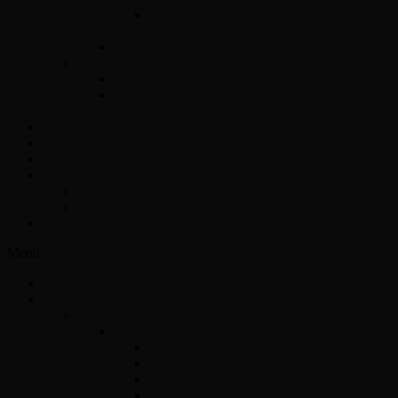
Opel ACDelco E87 vezérlő javítás –
Precíz és megbízható megoldások
Opel Easytronic váltóvezérlő
Egyéb vezérlők
Légzsák
Immobiliser hibák és megoldások – Teljes
útmutató járművéhez
Opel Hibakód kereső
Csomagküldés
Amit tudni kell
Cikkek
Szakmai cikkek
Tudástár
Kapcsolat
Menü
Kezdőlap
Szolgáltatások
Opel vezérlők
Benzin
Opel Delco
Opel Simtec70
Opel Simtec71
ACDelco E39 – Motorvezérlő javítás,