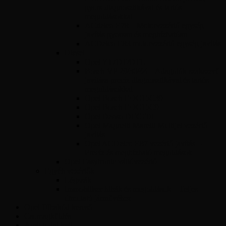
gyors diagnosztikával és tartós
megoldásokkal
ACdelco E78 – Motorvezérlő egység
javítás gyorsan és megbízhatóan
ACDelco E83 motorvezérlő egység javítás
Diesel
Opel Y17DT/DTL
Bosch VP 29/30/44 – Adagolók szakszerű
javítása precíz diagnosztikával és tartós
megoldásokkal
Opel Bosch EDC16C39
Opel Bosch EDC16C9
Opel Denso DECE01
Opel Magnetti Marelli Multijet vezérlő
javítás
Opel ACDelco E87 vezérlő javítás –
Precíz és megbízható megoldások
Opel Easytronic váltóvezérlő
Egyéb vezérlők
Légzsák
Immobiliser hibák és megoldások – Teljes
útmutató járművéhez
Opel Hibakód kereső
Csomagküldés
Amit tudni kell