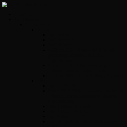
Kezdőlap
Szolgáltatások
Opel vezérlők
Benzin
Opel Delco
Opel Simtec70
Opel Simtec71
ACDelco E39 – Motorvezérlő javítás,
gyors diagnosztikával és tartós
megoldásokkal
ACdelco E78 – Motorvezérlő egység
javítás gyorsan és megbízhatóan
ACDelco E83 motorvezérlő egység javítás
Diesel
Opel Y17DT/DTL
Bosch VP 29/30/44 – Adagolók szakszerű
javítása precíz diagnosztikával és tartós
megoldásokkal
Opel Bosch EDC16C39
Opel Bosch EDC16C9
Opel Denso DECE01
Opel Magnetti Marelli Multijet vezérlő
javítás