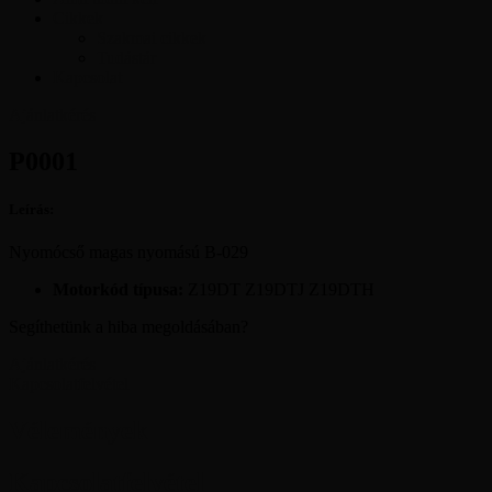
Cikkek
Szakmai cikkek
Tudástár
Kapcsolat
Ajánlatkérés
P0001
Leírás:
Nyomócső magas nyomású B-029
Motorkód típusa:
Z19DT Z19DTJ Z19DTH
Segíthetünk a hiba megoldásában?
Ajánlatkérés
Kapcsolatfelvétel
Vélemények
Kapcsolatfelvétel