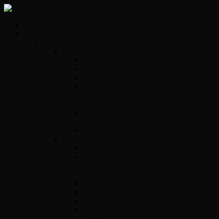
Kezdőlap
Szolgáltatások
Opel vezérlők
Benzin
Opel Delco
Opel Simtec70
Opel Simtec71
ACDelco E39 – Motorvezérlő javítás,
gyors diagnosztikával és tartós
megoldásokkal
ACdelco E78 – Motorvezérlő egység
javítás gyorsan és megbízhatóan
ACDelco E83 motorvezérlő egység javítás
Diesel
Opel Y17DT/DTL
Bosch VP 29/30/44 – Adagolók szakszerű
javítása precíz diagnosztikával és tartós
megoldásokkal
Opel Bosch EDC16C39
Opel Bosch EDC16C9
Opel Denso DECE01
Opel Magnetti Marelli Multijet vezérlő
javítás