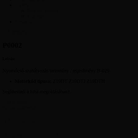
Cikkek
Szakmai cikkek
Tudástár
Kapcsolat
Ajánlatkérés
P0002
Leírás:
Nyomócső-szabályozás tartomány / teljesítmény B-029
Motorkód típusa:
Z19DT Z19DTJ Z19DTH
Segíthetünk a hiba megoldásában?
Ajánlatkérés
Kapcsolatfelvétel
Vélemények
Kapcsolatfelvétel