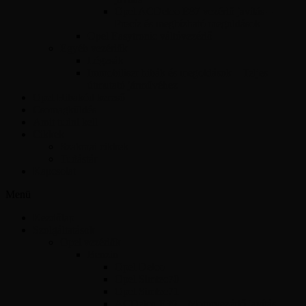
Opel ACDelco E87 vezérlő javítás –
Precíz és megbízható megoldások
Opel Easytronic váltóvezérlő
Egyéb vezérlők
Légzsák
Immobiliser hibák és megoldások – Teljes
útmutató járművéhez
Opel Hibakód kereső
Csomagküldés
Amit tudni kell
Cikkek
Szakmai cikkek
Tudástár
Kapcsolat
Menü
Kezdőlap
Szolgáltatások
Opel vezérlők
Benzin
Opel Delco
Opel Simtec70
Opel Simtec71
ACDelco E39 – Motorvezérlő javítás,