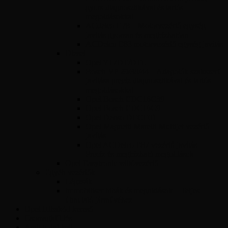
gyors diagnosztikával és tartós
megoldásokkal
ACdelco E78 – Motorvezérlő egység
javítás gyorsan és megbízhatóan
ACDelco E83 motorvezérlő egység javítás
Diesel
Opel Y17DT/DTL
Bosch VP 29/30/44 – Adagolók szakszerű
javítása precíz diagnosztikával és tartós
megoldásokkal
Opel Bosch EDC16C39
Opel Bosch EDC16C9
Opel Denso DECE01
Opel Magnetti Marelli Multijet vezérlő
javítás
Opel ACDelco E87 vezérlő javítás –
Precíz és megbízható megoldások
Opel Easytronic váltóvezérlő
Egyéb vezérlők
Légzsák
Immobiliser hibák és megoldások – Teljes
útmutató járművéhez
Opel Hibakód kereső
Csomagküldés
Amit tudni kell