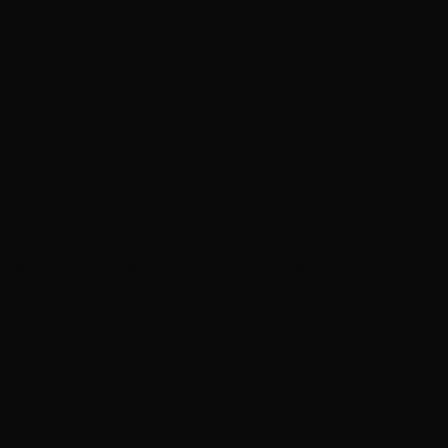
diagnosztikával és tartós megoldásokkal
 gyorsan és megbízhatóan
ítása precíz diagnosztikával és tartós megoldásokkal
ás
 és megbízható megoldások
ó járművéhez