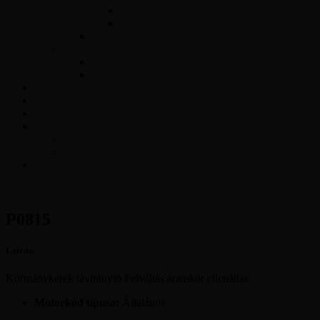
Opel Magnetti Marelli Multijet vezérlő javít
Opel ACDelco E87 vezérlő javítás – Precíz
Opel Easytronic váltóvezérlő
Egyéb vezérlők
Légzsák
Immobiliser hibák és megoldások – Teljes útmutat
Opel Hibakód kereső
Csomagküldés
Amit tudni kell
Cikkek
Szakmai cikkek
Tudástár
Kapcsolat
Ajánlatkérés
P0815
Leírás:
Kormánykerék táviránytó Felváltás áramkör ellenállás
Motorkód típusa:
Általános