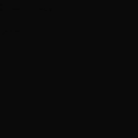
ás
 és megbízható megoldások
ó járművéhez