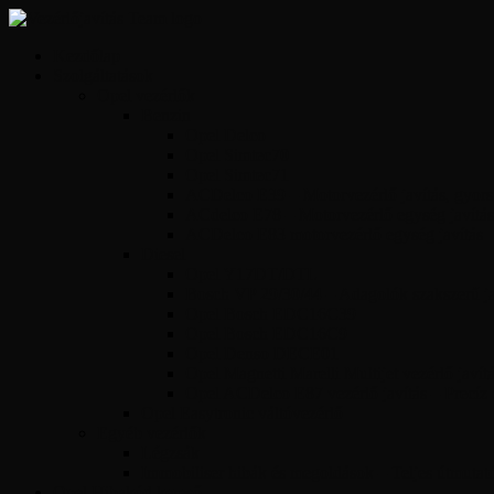
Kezdőlap
Szolgáltatások
Opel vezérlők
Benzin
Opel Delco
Opel Simtec70
Opel Simtec71
ACDelco E39 – Motorvezérlő javítás, gyors 
ACdelco E78 – Motorvezérlő egység javítás
ACDelco E83 motorvezérlő egység javítás
Diesel
Opel Y17DT/DTL
Bosch VP 29/30/44 – Adagolók szakszerű jav
Opel Bosch EDC16C39
Opel Bosch EDC16C9
Opel Denso DECE01
Opel Magnetti Marelli Multijet vezérlő javít
Opel ACDelco E87 vezérlő javítás – Precíz
Opel Easytronic váltóvezérlő
Egyéb vezérlők
Légzsák
Immobiliser hibák és megoldások – Teljes útmutat
Opel Hibakód kereső