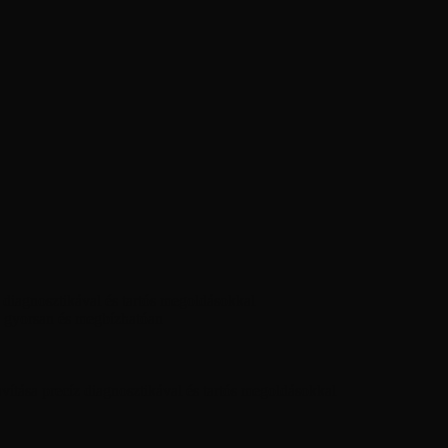
diagnosztikával és tartós megoldásokkal
 gyorsan és megbízhatóan
ítása precíz diagnosztikával és tartós megoldásokkal