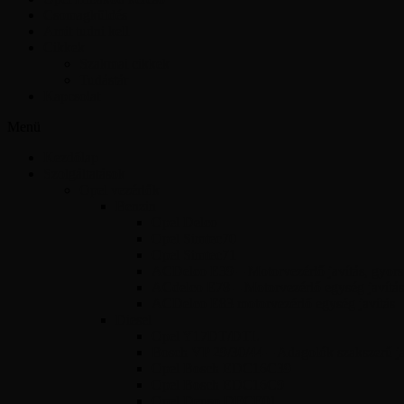
Csomagküldés
Amit tudni kell
Cikkek
Szakmai cikkek
Tudástár
Kapcsolat
Menü
Kezdőlap
Szolgáltatások
Opel vezérlők
Benzin
Opel Delco
Opel Simtec70
Opel Simtec71
ACDelco E39 – Motorvezérlő javítás, gyors 
ACdelco E78 – Motorvezérlő egység javítás
ACDelco E83 motorvezérlő egység javítás
Diesel
Opel Y17DT/DTL
Bosch VP 29/30/44 – Adagolók szakszerű jav
Opel Bosch EDC16C39
Opel Bosch EDC16C9
Opel Denso DECE01