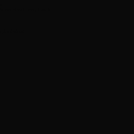
ás
 és megbízható megoldások
ó járművéhez