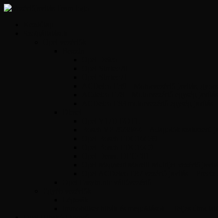
Kezdőlap
Szolgáltatások
Opel vezérlők
Benzin
Opel Delco
Opel Simtec70
Opel Simtec71
ACDelco E39 – Motorvezérlő javítás, gyors 
ACdelco E78 – Motorvezérlő egység javítás
ACDelco E83 motorvezérlő egység javítás
Diesel
Opel Y17DT/DTL
Bosch VP 29/30/44 – Adagolók szakszerű jav
Opel Bosch EDC16C39
Opel Bosch EDC16C9
Opel Denso DECE01
Opel Magnetti Marelli Multijet vezérlő javít
Opel ACDelco E87 vezérlő javítás – Precíz
Opel Easytronic váltóvezérlő
Egyéb vezérlők
Légzsák
Immobiliser hibák és megoldások – Teljes útmutat
Opel Hibakód kereső