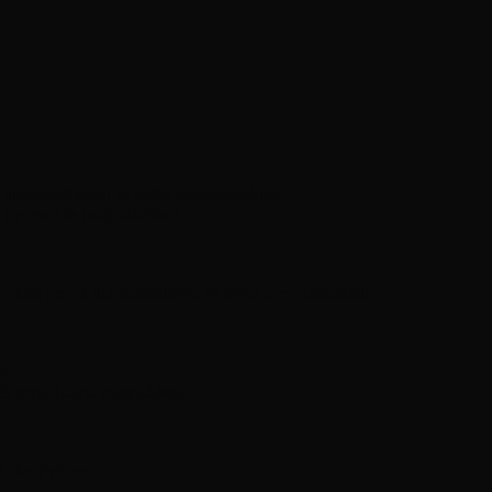
diagnosztikával és tartós megoldásokkal
 gyorsan és megbízhatóan
ítása precíz diagnosztikával és tartós megoldásokkal
ás
 és megbízható megoldások
ó járművéhez