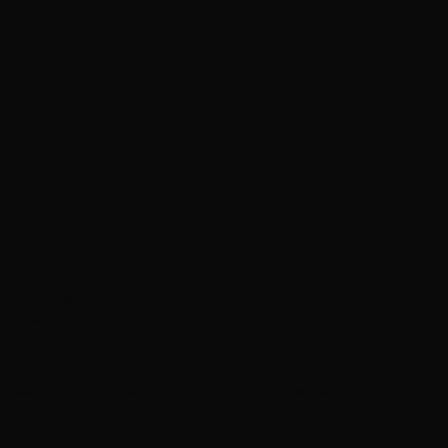
diagnosztikával és tartós megoldásokkal
 gyorsan és megbízhatóan
ítása precíz diagnosztikával és tartós megoldásokkal