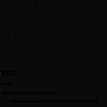
Opel Magnetti Marelli Multijet vezérlő javít
Opel ACDelco E87 vezérlő javítás – Precíz
Opel Easytronic váltóvezérlő
Egyéb vezérlők
Légzsák
Immobiliser hibák és megoldások – Teljes útmutat
Opel Hibakód kereső
Csomagküldés
Amit tudni kell
Cikkek
Szakmai cikkek
Tudástár
Kapcsolat
Ajánlatkérés
P242F
Leírás:
Dízel részecskeszűrő túlterhelt C-027
Motorkód típusa:
Z17DTR Z17DTJ A17DTJ A17DTR