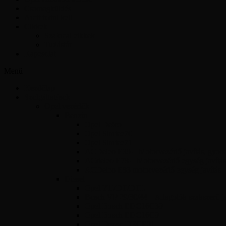
Csomagküldés
Amit tudni kell
Cikkek
Szakmai cikkek
Tudástár
Kapcsolat
Menü
Kezdőlap
Szolgáltatások
Opel vezérlők
Benzin
Opel Delco
Opel Simtec70
Opel Simtec71
ACDelco E39 – Motorvezérlő javítás, gyors 
ACdelco E78 – Motorvezérlő egység javítás
ACDelco E83 motorvezérlő egység javítás
Diesel
Opel Y17DT/DTL
Bosch VP 29/30/44 – Adagolók szakszerű jav
Opel Bosch EDC16C39
Opel Bosch EDC16C9
Opel Denso DECE01