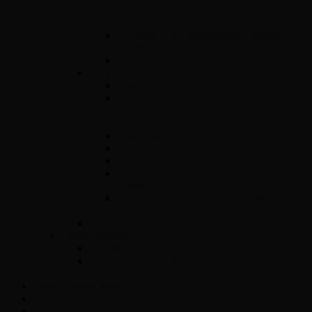
gyors diagnosztikával és tartós
megoldásokkal
ACdelco E78 – Motorvezérlő egység
javítás gyorsan és megbízhatóan
ACDelco E83 motorvezérlő egység javítás
Diesel
Opel Y17DT/DTL
Bosch VP 29/30/44 – Adagolók szakszerű
javítása precíz diagnosztikával és tartós
megoldásokkal
Opel Bosch EDC16C39
Opel Bosch EDC16C9
Opel Denso DECE01
Opel Magnetti Marelli Multijet vezérlő
javítás
Opel ACDelco E87 vezérlő javítás –
Precíz és megbízható megoldások
Opel Easytronic váltóvezérlő
Egyéb vezérlők
Légzsák
Immobiliser hibák és megoldások – Teljes
útmutató járművéhez
Opel Hibakód kereső
Csomagküldés
Amit tudni kell