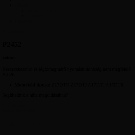
Cikkek
Szakmai cikkek
Tudástár
Kapcsolat
Ajánlatkérés
P2452
Leírás:
Részecskeszűrő és légtömegmérő nyomáskülönbség nem megfelelő
B-026
Motorkód típusa:
Z17DTR Z17DTJ A17DTJ A17DTR
Segíthetünk a hiba megoldásában?
Ajánlatkérés
Kapcsolatfelvétel
Vélemények