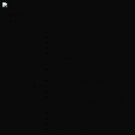
Kezdőlap
Szolgáltatások
Opel vezérlők
Benzin
Opel Delco
Opel Simtec70
Opel Simtec71
ACDelco E39 – Motorvezérlő javítás,
gyors diagnosztikával és tartós
megoldásokkal
ACdelco E78 – Motorvezérlő egység
javítás gyorsan és megbízhatóan
ACDelco E83 motorvezérlő egység javítás
Diesel
Opel Y17DT/DTL
Bosch VP 29/30/44 – Adagolók szakszerű
javítása precíz diagnosztikával és tartós
megoldásokkal
Opel Bosch EDC16C39
Opel Bosch EDC16C9
Opel Denso DECE01
Opel Magnetti Marelli Multijet vezérlő
javítás