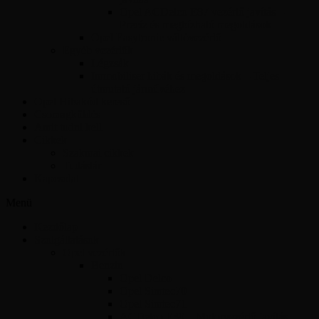
Opel ACDelco E87 vezérlő javítás –
Precíz és megbízható megoldások
Opel Easytronic váltóvezérlő
Egyéb vezérlők
Légzsák
Immobiliser hibák és megoldások – Teljes
útmutató járművéhez
Opel Hibakód kereső
Csomagküldés
Amit tudni kell
Cikkek
Szakmai cikkek
Tudástár
Kapcsolat
Menü
Kezdőlap
Szolgáltatások
Opel vezérlők
Benzin
Opel Delco
Opel Simtec70
Opel Simtec71
ACDelco E39 – Motorvezérlő javítás,