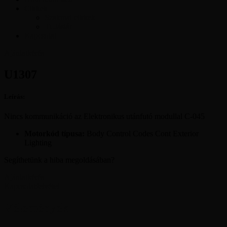
Cikkek
Szakmai cikkek
Tudástár
Kapcsolat
Ajánlatkérés
U1307
Leírás:
Nincs kommunikáció az Elektronikus utánfutó modullal C-045
Motorkód típusa:
Body Control Codes Cont Exterior
Lighting
Segíthetünk a hiba megoldásában?
Ajánlatkérés
Kapcsolatfelvétel
Vélemények