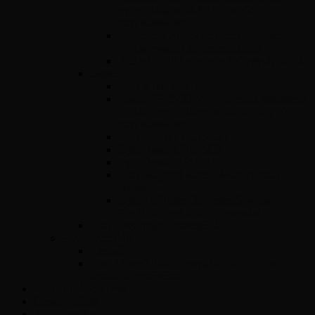
gyors diagnosztikával és tartós
megoldásokkal
ACdelco E78 – Motorvezérlő egység
javítás gyorsan és megbízhatóan
ACDelco E83 motorvezérlő egység javítás
Diesel
Opel Y17DT/DTL
Bosch VP 29/30/44 – Adagolók szakszerű
javítása precíz diagnosztikával és tartós
megoldásokkal
Opel Bosch EDC16C39
Opel Bosch EDC16C9
Opel Denso DECE01
Opel Magnetti Marelli Multijet vezérlő
javítás
Opel ACDelco E87 vezérlő javítás –
Precíz és megbízható megoldások
Opel Easytronic váltóvezérlő
Egyéb vezérlők
Légzsák
Immobiliser hibák és megoldások – Teljes
útmutató járművéhez
Opel Hibakód kereső
Csomagküldés
Amit tudni kell