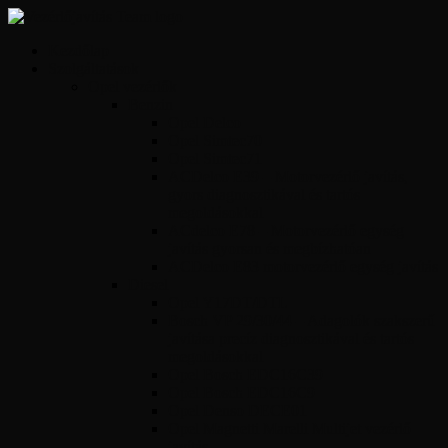
Kezdőlap
Szolgáltatások
Opel vezérlők
Benzin
Opel Delco
Opel Simtec70
Opel Simtec71
ACDelco E39 – Motorvezérlő javítás,
gyors diagnosztikával és tartós
megoldásokkal
ACdelco E78 – Motorvezérlő egység
javítás gyorsan és megbízhatóan
ACDelco E83 motorvezérlő egység javítás
Diesel
Opel Y17DT/DTL
Bosch VP 29/30/44 – Adagolók szakszerű
javítása precíz diagnosztikával és tartós
megoldásokkal
Opel Bosch EDC16C39
Opel Bosch EDC16C9
Opel Denso DECE01
Opel Magnetti Marelli Multijet vezérlő
javítás