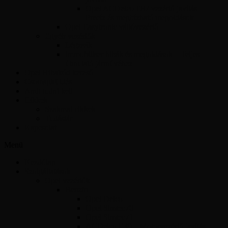
Opel ACDelco E87 vezérlő javítás –
Precíz és megbízható megoldások
Opel Easytronic váltóvezérlő
Egyéb vezérlők
Légzsák
Immobiliser hibák és megoldások – Teljes
útmutató járművéhez
Opel Hibakód kereső
Csomagküldés
Amit tudni kell
Cikkek
Szakmai cikkek
Tudástár
Kapcsolat
Menü
Kezdőlap
Szolgáltatások
Opel vezérlők
Benzin
Opel Delco
Opel Simtec70
Opel Simtec71
ACDelco E39 – Motorvezérlő javítás,