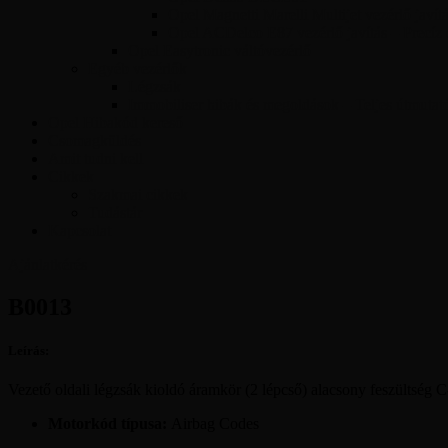
Opel Magnetti Marelli Multijet vezérlő javít
Opel ACDelco E87 vezérlő javítás – Precíz
Opel Easytronic váltóvezérlő
Egyéb vezérlők
Légzsák
Immobiliser hibák és megoldások – Teljes útmutat
Opel Hibakód kereső
Csomagküldés
Amit tudni kell
Cikkek
Szakmai cikkek
Tudástár
Kapcsolat
Ajánlatkérés
B0013
Leírás:
Vezető oldali légzsák kioldó áramkör (2 lépcső) alacsony feszültség 
Motorkód típusa:
Airbag Codes