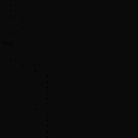
Csomagküldés
Amit tudni kell
Cikkek
Szakmai cikkek
Tudástár
Kapcsolat
Menü
Kezdőlap
Szolgáltatások
Opel vezérlők
Benzin
Opel Delco
Opel Simtec70
Opel Simtec71
ACDelco E39 – Motorvezérlő javítás, gyors 
ACdelco E78 – Motorvezérlő egység javítás
ACDelco E83 motorvezérlő egység javítás
Diesel
Opel Y17DT/DTL
Bosch VP 29/30/44 – Adagolók szakszerű jav
Opel Bosch EDC16C39
Opel Bosch EDC16C9
Opel Denso DECE01