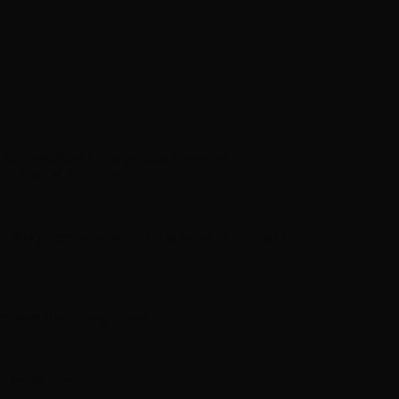
diagnosztikával és tartós megoldásokkal
 gyorsan és megbízhatóan
ítása precíz diagnosztikával és tartós megoldásokkal
ás
 és megbízható megoldások
ó járművéhez