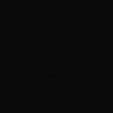
diagnosztikával és tartós megoldásokkal
 gyorsan és megbízhatóan
ítása precíz diagnosztikával és tartós megoldásokkal