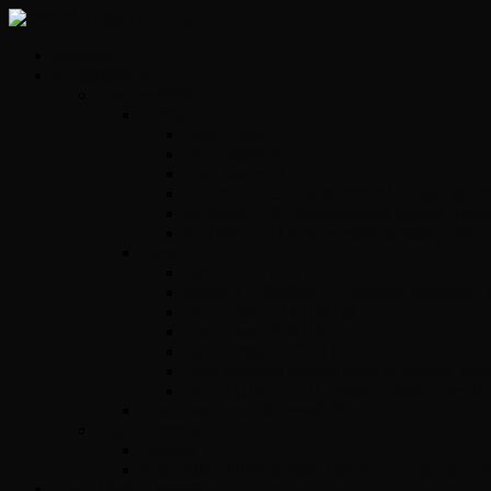
Kezdőlap
Szolgáltatások
Opel vezérlők
Benzin
Opel Delco
Opel Simtec70
Opel Simtec71
ACDelco E39 – Motorvezérlő javítás, gyors 
ACdelco E78 – Motorvezérlő egység javítás
ACDelco E83 motorvezérlő egység javítás
Diesel
Opel Y17DT/DTL
Bosch VP 29/30/44 – Adagolók szakszerű jav
Opel Bosch EDC16C39
Opel Bosch EDC16C9
Opel Denso DECE01
Opel Magnetti Marelli Multijet vezérlő javít
Opel ACDelco E87 vezérlő javítás – Precíz
Opel Easytronic váltóvezérlő
Egyéb vezérlők
Légzsák
Immobiliser hibák és megoldások – Teljes útmutat
Opel Hibakód kereső